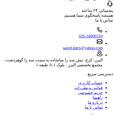
پشتیبانی ۲۴ ساعته
همیشه پاسخگوی شما هستیم
تماس با ما
026-34000310
saeed.intex@yahoo.com
البرز- کرج- نبش سه را میانجاده به سمت سه را گوهردشت -
مجتمع تخصصی البرز - بلوک 1-A طبقه 1
دسترسی سریع
حساب کاربری
قوانین و مقررات
حریم خصوصی
راهنما
درباره ما
تماس با ما