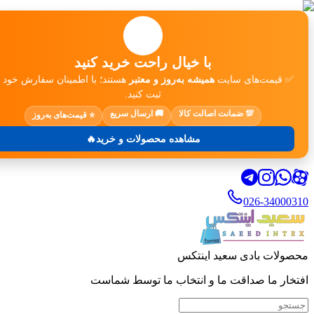
🛒
با خیال راحت خرید کنید
✅ قیمت‌های سایت
همیشه به‌روز و معتبر
هستند؛ با اطمینان سفارش خود ر
ثبت کنید.
💯 ضمانت اصالت کالا
🚚 ارسال سریع
⭐ قیمت‌های به‌روز
مشاهده محصولات و خرید🔥
026-34000310
محصولات بادی سعید اینتکس
افتخار ما صداقت ما و انتخاب ما توسط شماست