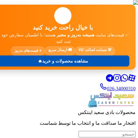
🛒
با خیال راحت خرید کنید
✅ قیمت‌های سایت
همیشه به‌روز و معتبر
هستند؛ با اطمینان سفارش خود ر
ثبت کنید.
💯 ضمانت اصالت کالا
🚚 ارسال سریع
⭐ قیمت‌های به‌روز
مشاهده محصولات و خرید🔥
026-34000310
محصولات بادی سعید اینتکس
افتخار ما صداقت ما و انتخاب ما توسط شماست