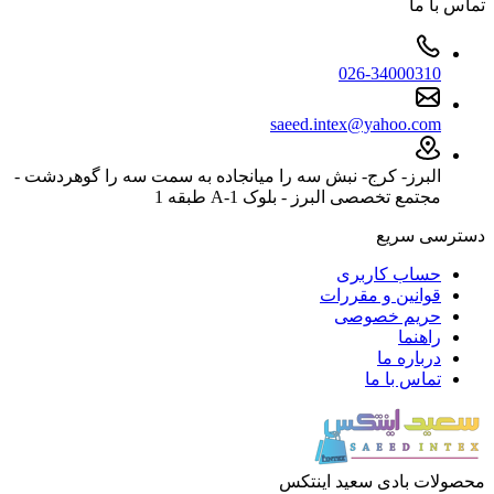
تماس با ما
026-34000310
saeed.intex@yahoo.com
البرز- کرج- نبش سه را میانجاده به سمت سه را گوهردشت -
مجتمع تخصصی البرز - بلوک 1-A طبقه 1
دسترسی سریع
حساب کاربری
قوانین و مقررات
حریم خصوصی
راهنما
درباره ما
تماس با ما
محصولات بادی سعید اینتکس