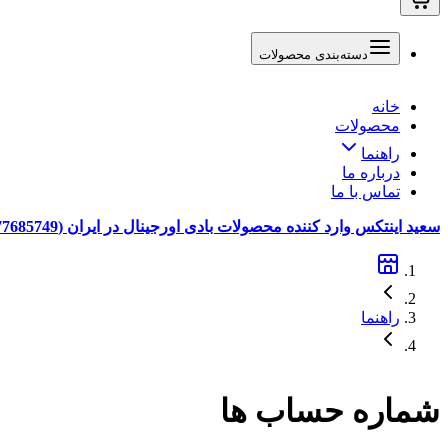
دسته‌بندی محصولات
خانه
محصولات
راهنما
درباره ما
تماس با ما
سعید اینتکس وارد کننده محصولات بادی اورجینال در ایران (09377685749 پشتیبانی در بله)
راهنما
شماره حساب ها