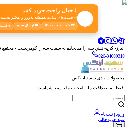
با خیال راحت خرید کنید
🛒
✅ قیمت‌های سایت
همیشه به‌روز و معتبر
هستند؛ 
💯 ضمانت اصالت کالا
🚚 ارسال سریع
⭐ قیمت‌
البرز- کرج- نبش سه را میانجاده به سمت سه را گوهردشت - مجتمع تخصصی الب
026-34000310
محصولات بادی سعید اینتکس
افتخار ما صداقت ما و انتخاب ما توسط شماست
ورود | ثبت‌نام
سبد خرید
خالی