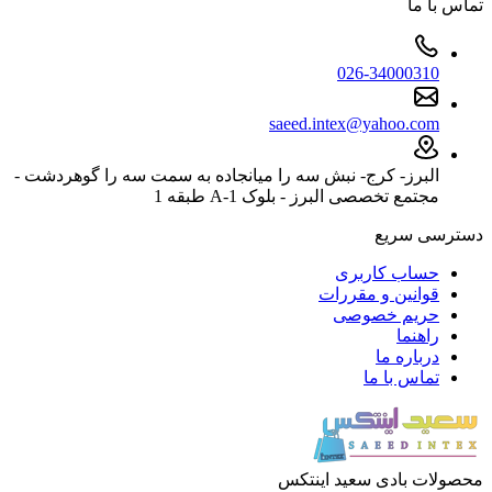
تماس با ما
026-34000310
saeed.intex@yahoo.com
البرز- کرج- نبش سه را میانجاده به سمت سه را گوهردشت -
مجتمع تخصصی البرز - بلوک 1-A طبقه 1
دسترسی سریع
حساب کاربری
قوانین و مقررات
حریم خصوصی
راهنما
درباره ما
تماس با ما
محصولات بادی سعید اینتکس