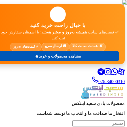
🛒
با خیال راحت خرید کنید
✅ قیمت‌های سایت
همیشه به‌روز و معتبر
هستند؛ با اطمینان سفارش خود ر
ثبت کنید.
💯 ضمانت اصالت کالا
🚚 ارسال سریع
⭐ قیمت‌های به‌روز
مشاهده محصولات و خرید🔥
026-34000310
محصولات بادی سعید اینتکس
افتخار ما صداقت ما و انتخاب ما توسط شماست