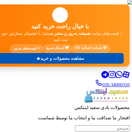
🛒
با خیال راحت خرید کنید
✅ قیمت‌های سایت
همیشه به‌روز و معتبر
هستند؛ با اطمینان سفارش خود ر
ثبت کنید.
💯 ضمانت اصالت کالا
🚚 ارسال سریع
⭐ قیمت‌های به‌روز
مشاهده محصولات و خرید🔥
026-34000310
محصولات بادی سعید اینتکس
افتخار ما صداقت ما و انتخاب ما توسط شماست