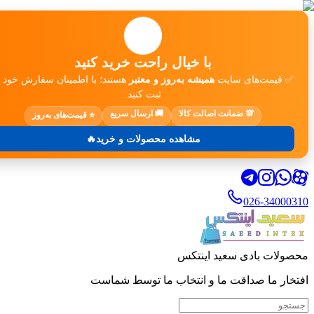
🛒
با خیال راحت خرید کنید
✅ قیمت‌های سایت
همیشه به‌روز و معتبر
هستند؛ با اطمینان سفارش خود ر
ثبت کنید.
💯 ضمانت اصالت کالا
🚚 ارسال سریع
⭐ قیمت‌های به‌روز
مشاهده محصولات و خرید🔥
026-34000310
محصولات بادی سعید اینتکس
افتخار ما صداقت ما و انتخاب ما توسط شماست